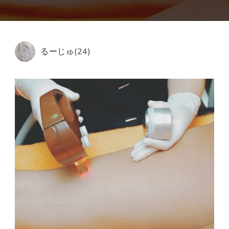
ラ
イ
ム
銀
るーじゅ(24)
座
美
容
ク
リ
ニ
ッ
ク
の
口
コ
ミ
を