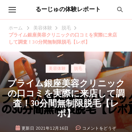
るーじゅの体験レポート
ホーム
美容体験
脱毛
プライム銀座美容クリニックの口コミを実際に来店
して調査！30分間無制限脱毛【レポ】
美容体験
脱毛
プライム銀座美容クリニック
の口コミを実際に来店して調
査！30分間無制限脱毛【レ
ポ】
(プ
更新日
2021年12月16日
コメントをどうぞ