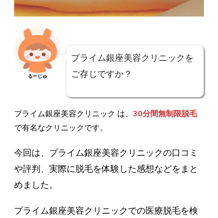
実
際
に
来
店
プライム銀座美容クリニックを
し
ご存じですか？
るーじゅ
て
調
査！
プライム銀座美容クリニック は、
30分間無制限脱毛
30
で有名なクリニックです。
分
間
今回は、プライム銀座美容クリニックの口コミ
無
や評判、実際に脱毛を体験した感想などをまと
制
限
めました。
脱
毛
プライム銀座美容クリニックでの医療脱毛を検