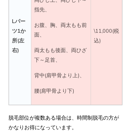
両ひじ上、両ひじ下～
指先、
Lパー
お腹、胸、両太もも前
ツ1か
\11,000(税
面、
所(左
込)
右)
両太もも後面、両ひざ
下～足首、
背中(肩甲骨より上)、
腰(肩甲骨より下)
脱毛部位が複数ある場合は、時間制脱毛の方が
かなりお得になっています。