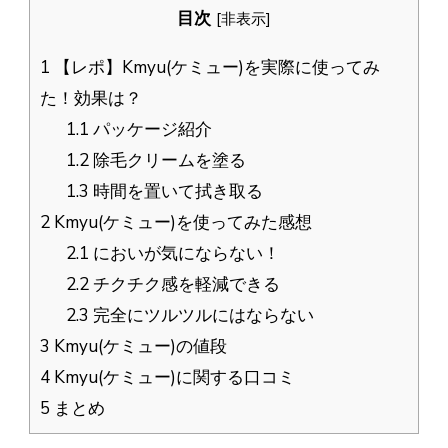
目次
[
非表示
]
1
【レポ】Kmyu(ケミュー)を実際に使ってみ
た！効果は？
1.1
パッケージ紹介
1.2
除毛クリームを塗る
1.3
時間を置いて拭き取る
2
Kmyu(ケミュー)を使ってみた感想
2.1
においが気にならない！
2.2
チクチク感を軽減できる
2.3
完全にツルツルにはならない
3
Kmyu(ケミュー)の値段
4
Kmyu(ケミュー)に関する口コミ
5
まとめ