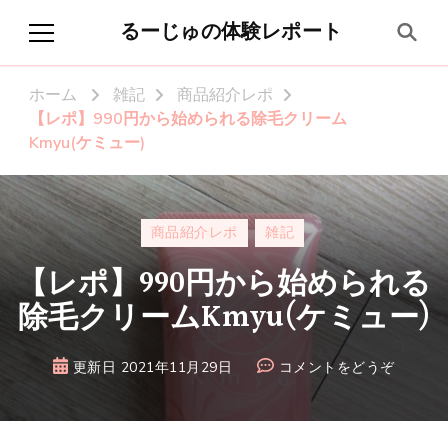
るーじゅの体験レポート
ホーム
雑記
商品紹介レポ
【レポ】990円から始められる除毛クリーム
Kmyu(ケミュー)
商品紹介レポ
雑記
【レポ】990円から始められる
除毛クリームKmyu(ケミュー)
(【レ
更新日
2021年11月29日
コメントをどうぞ
ポ】
990
円