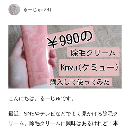
か
るーじゅ(24)
ら
始
め
ら
れ
る
除
毛
ク
リ
ー
ム
こんにちは。るーじゅです。
Kmyu(
ミ
最近、SNSやテレビなどでよく見かける除毛ク
ュ
リーム。除毛クリームに興味はあるけれど「
本
ー))