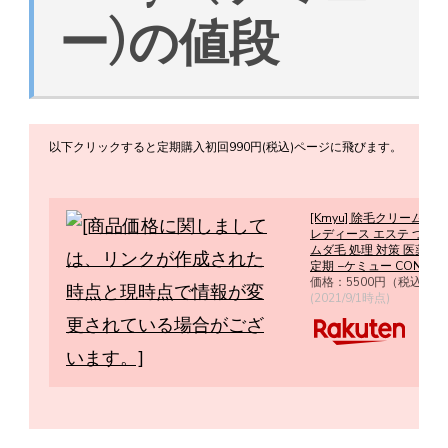
ー)の値段
以下クリックすると定期購入初回990円(税込)ページに飛びます。
[Kmyu] 除毛クリーム 除
レディース エステ つるつ
ムダ毛 処理 対策 医薬部
定期 −ケミュー CONTRIB
価格：5500円（税込、送
(2021/9/1時点)